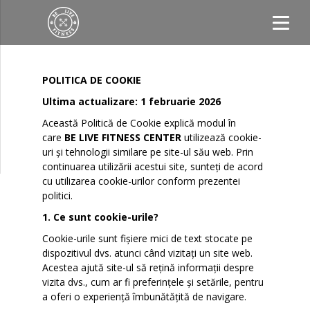
AVIAȚIEI
POLITICA DE COOKIE
Ultima actualizare: 1 februarie 2026
DRUMUL
Această Politică de Cookie explică modul în
care
BE LIVE FITNESS CENTER
utilizează cookie-
TABEREI
uri și tehnologii similare pe site-ul său web. Prin
continuarea utilizării acestui site, sunteți de acord
cu utilizarea cookie-urilor conform prezentei
politici.
PROGRAM
1. Ce sunt cookie-urile?
Cookie-urile sunt fișiere mici de text stocate pe
dispozitivul dvs. atunci când vizitați un site web.
Acestea ajută site-ul să rețină informații despre
vizita dvs., cum ar fi preferințele și setările, pentru
a oferi o experiență îmbunătățită de navigare.