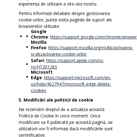
experiența de utilizare a site-ului nostru.
Pentru informații detaliate despre gestionarea
cookie-urilor, puteți vizita paginile de suport ale
browserelor utilizate:
Google
Chrome
:
https://support.google.com/chrome/answe
Mozilla
Firefox
:
https://support.mozilla.org/ro/kb/activarea-
si-dezactivarea-cookie-urilor
Safari
:
https://support.apple.com/ro-
ro/HT201265
Microsoft
Edge
:
https://support.microsoft.com/en-
us/help/4027947/microsoft-edge-delete-
cookies
5. Modificări ale politicii de cookie
Ne rezervăm dreptul de a actualiza această
Politică de Cookie în orice moment. Orice
modificare va fi publicată pe această pagină, iar
utilizatorii vor fi informați dacă modificările sunt
semnificative.