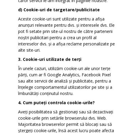
căror servicii le-am integrat în paginile noastre.
d) Cookie-uri de targetare/publicitate
Aceste cookie-uri sunt utilizate pentru a afișa
anunțuri relevante pentru dvs. și interesele dvs. Ele
pot fi setate prin site-ul nostru de către partenerii
noștri publicitari pentru a crea un profil al
intereselor dvs. și a afișa reclame personalizate pe
alte site-uri.
3. Cookie-uri utilizate de terți
În unele cazuri, utilizăm cookie-uri ale unor terțe
părți, cum ar fi Google Analytics, Facebook Pixel
sau alte servicii de analiză și publicitate, pentru a
înțelege comportamentul utilizatorilor pe site și a
îmbunătăți conținutul nostru.
4. Cum puteți controla cookie-urile?
Aveți posibilitatea să gestionați sau să dezactivați
cookie-urile prin setările browserului dvs. Web.
Majoritatea browserelor permit să blocați sau să
ștergeți cookie-urile, însă acest lucru poate afecta