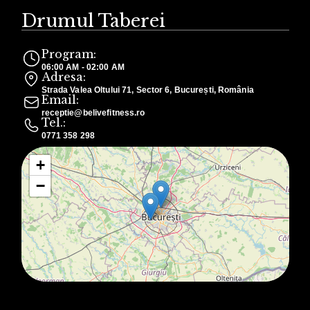
Drumul Taberei
Program:
06:00 AM - 02:00 AM
Adresa:
Strada Valea Oltului 71, Sector 6, București, România
Email:
receptie@belivefitness.ro
Tel.:
0771 358 298
+
−